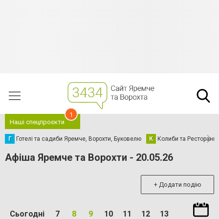
1
Наші спецпроєкти
Г
Готелі та садиби Яремче, Ворохти, Буковелю
К
Колиби та Ресторани
Афіша Яремче та Ворохти - 20.05.26
+ Додати подію
Сьогодні
7
8
9
10
11
12
13