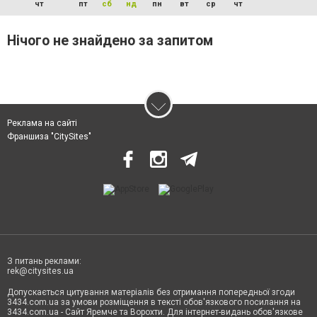
чт
пт
сб
нд
пн
вт
ср
чт
Нічого не знайдено за запитом
Реклама на сайті
Франшиза "CitySites"
З питань реклами:
rek@citysites.ua
Допускається цитування матеріалів без отримання попередньої згоди
3434.com.ua за умови розміщення в тексті обов'язкового посилання на
3434.com.ua - Сайт Яремче та Ворохти. Для інтернет-видань обов'язкове