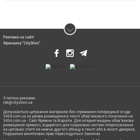
Реклама на сайті
Франшиза "CitySites"
З питань реклами:
rek@citysites.ua
Допускається цитування матеріалів без отримання попередньої згоди
3434.com.ua за умови розміщення в тексті обов'язкового посилання на
3434.com.ua - Сайт Яремче та Ворохти. Для інтернет-видань обов'язкове
розміщення прямого, відкритого для пошукових систем гіперпосилання
на цитовані статті не нижче другого абзацу в тексті або в якості джерела.
Порушення виняткових прав переслідується Законом.