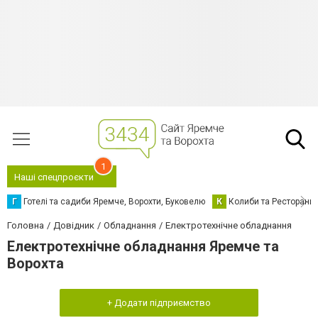
1
Наші спецпроєкти
Г
Готелі та садиби Яремче, Ворохти, Буковелю
К
Колиби та Ресторани
Головна
Довідник
Обладнання
Електротехнічне обладнання
Електротехнічне обладнання Яремче та
Ворохта
+ Додати підприємство