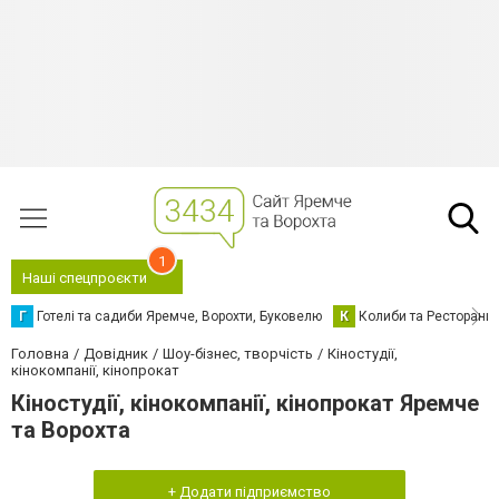
1
Наші спецпроєкти
Г
Готелі та садиби Яремче, Ворохти, Буковелю
К
Колиби та Ресторани
Головна
Довідник
Шоу-бізнес, творчість
Кіностудії,
кінокомпанії, кінопрокат
Кіностудії, кінокомпанії, кінопрокат Яремче
та Ворохта
+ Додати підприємство