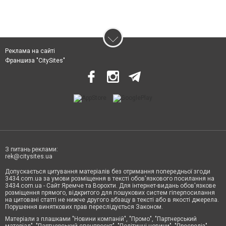
Реклама на сайті
Франшиза "CitySites"
З питань реклами:
rek@citysites.ua
Допускається цитування матеріалів без отримання попередньої згоди
3434.com.ua за умови розміщення в тексті обов'язкового посилання на
3434.com.ua - Сайт Яремче та Ворохти. Для інтернет-видань обов'язкове
розміщення прямого, відкритого для пошукових систем гіперпосилання
на цитовані статті не нижче другого абзацу в тексті або в якості джерела.
Порушення виняткових прав переслідується Законом.
Матеріали з плашками "Новини компаній", "Промо", "Партнерський
матеріал", "Партнерський спецпроєкт", "Політичні новини", "Пресреліз",