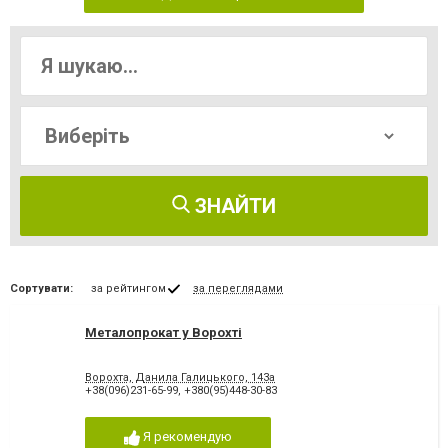
ЗНАЙТИ
Сортувати:
за рейтингом
за переглядами
Металопрокат у Ворохті
Ворохта, Данила Галицького, 143а
+38(096)231-65-99
,
+380(95)448-30-83
Я рекомендую