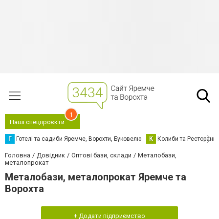
1
Наші спецпроєкти
Г
Готелі та садиби Яремче, Ворохти, Буковелю
К
Колиби та Ресторани
Головна
Довідник
Оптові бази, склади
Металобази,
металопрокат
Металобази, металопрокат Яремче та
Ворохта
+ Додати підприємство