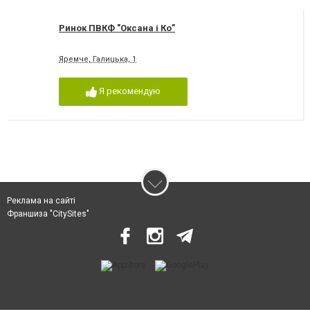
Ринок ПВКФ "Оксана і Ко”
Яремче, Галицька, 1
Я рекомендую
Реклама на сайті
Франшиза "CitySites"