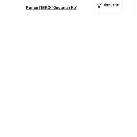
Фільтри
Ринок ПВКФ "Оксана і Ко”
Яремче, Галицька, 1
Я рекомендую
Карпатські делікатеси
Яремче, Свободи, 59/2
3
погано
Я рекомендую
Магазин "РоманОлі"