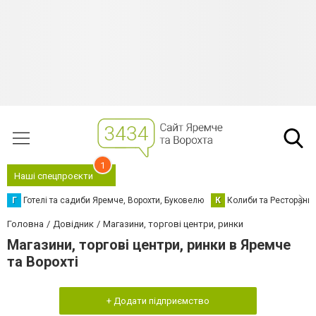
1
Наші спецпроєкти
Г
Готелі та садиби Яремче, Ворохти, Буковелю
К
Колиби та Ресторани
Головна
Довідник
Магазини, торгові центри, ринки
Магазини, торгові центри, ринки в Яремче
та Ворохті
+ Додати підприємство