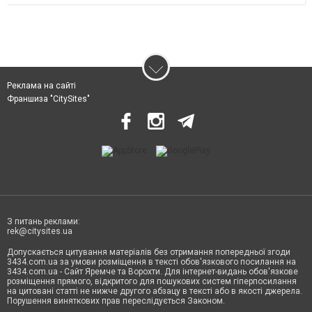
Реклама на сайті
Франшиза "CitySites"
З питань реклами:
rek@citysites.ua
Допускається цитування матеріалів без отримання попередньої згоди
3434.com.ua за умови розміщення в тексті обов'язкового посилання на
3434.com.ua - Сайт Яремче та Ворохти. Для інтернет-видань обов'язкове
розміщення прямого, відкритого для пошукових систем гіперпосилання
на цитовані статті не нижче другого абзацу в тексті або в якості джерела.
Порушення виняткових прав переслідується Законом.