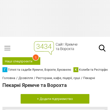
1
Наші спецпроєкти
Г
Готелі та садиби Яремче, Ворохти, Буковелю
К
Колиби та Ресторани
Головна
Дозвілля
Ресторани, кафе, піцерії, суші
Пекарні
Пекарні Яремче та Ворохта
+ Додати підприємство