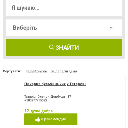
ЗНАЙТИ
Сортувати:
за рейтингом
за переглядами
Пекарня Кульчицьких у Татарові
Татарів, Олекси Довбуша , 37
+380977715022
12
дуже добре
Я рекомендую