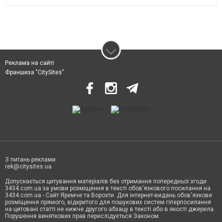
Реклама на сайті
Франшиза "CitySites"
З питань реклами:
rek@citysites.ua
Допускається цитування матеріалів без отримання попередньої згоди
3434.com.ua за умови розміщення в тексті обов'язкового посилання на
3434.com.ua - Сайт Яремче та Ворохти. Для інтернет-видань обов'язкове
розміщення прямого, відкритого для пошукових систем гіперпосилання
на цитовані статті не нижче другого абзацу в тексті або в якості джерела.
Порушення виняткових прав переслідується Законом.