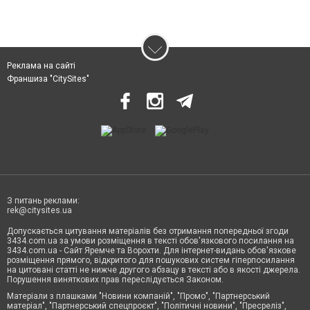
Реклама на сайті
Франшиза "CitySites"
З питань реклами:
rek@citysites.ua
Допускається цитування матеріалів без отримання попередньої згоди
3434.com.ua за умови розміщення в тексті обов'язкового посилання на
3434.com.ua - Сайт Яремче та Ворохти. Для інтернет-видань обов'язкове
розміщення прямого, відкритого для пошукових систем гіперпосилання
на цитовані статті не нижче другого абзацу в тексті або в якості джерела.
Порушення виняткових прав переслідується Законом.
Матеріали з плашками "Новини компаній", "Промо", "Партнерський
матеріал", "Партнерський спецпроєкт", "Політичні новини", "Пресреліз",