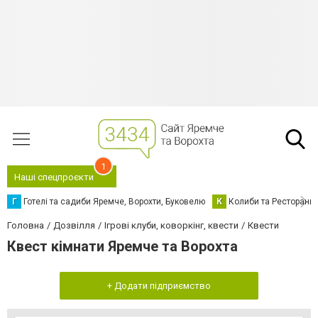
1
Наші спецпроєкти
Г
Готелі та садиби Яремче, Ворохти, Буковелю
К
Колиби та Ресторани
Головна
Дозвілля
Ігрові клуби, коворкінг, квести
Квести
Квест кімнати Яремче та Ворохта
+ Додати підприємство