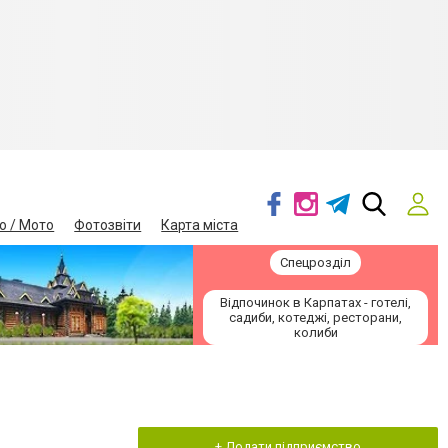
о / Мото
Фотозвіти
Карта міста
Спецрозділ
Відпочинок в Карпатах - готелі,
садиби, котеджі, ресторани,
колиби
+ Додати підприємство