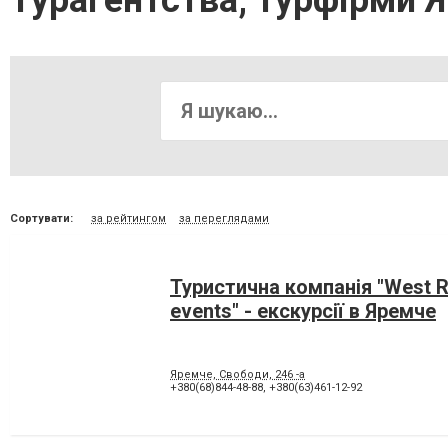
Турагентства, турфірми 
Сортувати:
за рейтингом
за переглядами
Туристична компанія "West Re
events" - екскурсії в Яремче
Яремче, Свободи, 246 -а
+380(68)844-48-88
,
+380(63)461-12-92