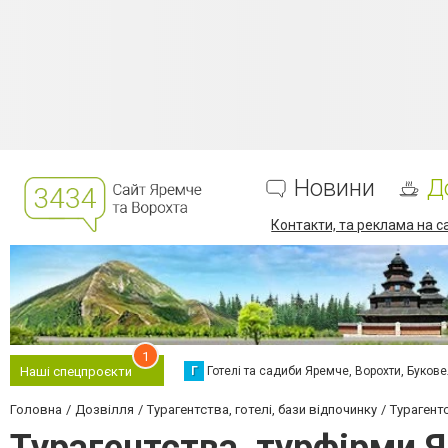
Новини
Д
Контакти, та реклама на с
1
Г
Готелі та садиби Яремче, Ворохти, Буков
Наші спецпроєкти
Головна
Дозвілля
Турагентства, готелі, бази відпочинку
Турагент