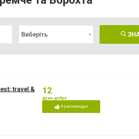
Яремче та Ворохта
Виберіть
ЗН
st: travel &
12
дуже добре
Я рекомендую