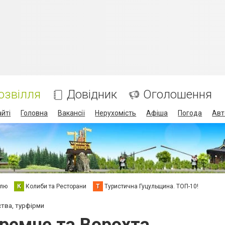
озвілля
Довідник
Оголошення
айті
Головна
Вакансії
Нерухомість
Афіша
Погода
Авт
елю
К
Колиби та Ресторани
Т
Туристична Гуцульщина. ТОП-10!
ства, турфірми