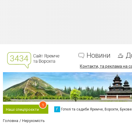
Новини
Д
Контакти, та реклама на с
1
Г
Готелі та садиби Яремче, Ворохти, Буков
Наші спецпроєкти
Головна
Нерухомість