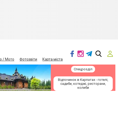
о / Мото
Фотозвіти
Карта міста
Спецрозділ
Відпочинок в Карпатах - готелі,
садиби, котеджі, ресторани,
колиби