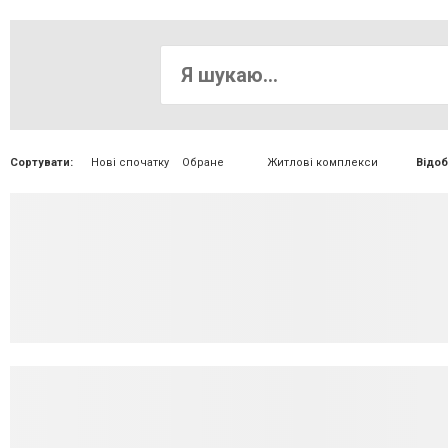
Сортувати:
Нові спочатку
Обране
Житлові комплекси
Відоб