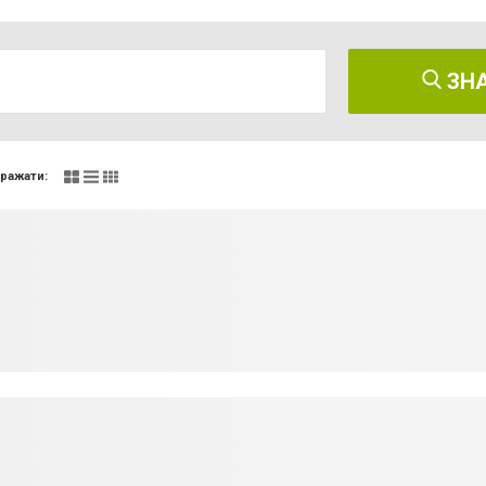
ЗН
ражати: