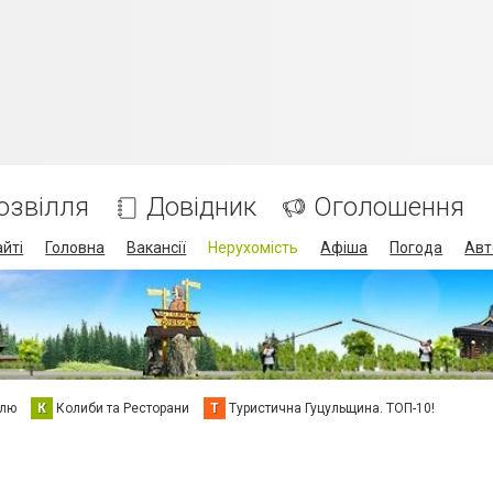
озвілля
Довідник
Оголошення
айті
Головна
Вакансії
Нерухомість
Афіша
Погода
Авт
елю
К
Колиби та Ресторани
Т
Туристична Гуцульщина. ТОП-10!