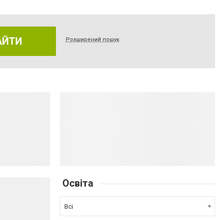
АЙТИ
Розширений пошук
Освіта
Всі