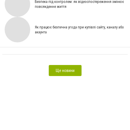
Безпека під контролем: як відеоспостереження змінює
повсякденне життя
Як працює безпечна угода при купівлі сайту, каналу або
акаунта
Сильная пасека начинается не с улья, а с правильной матки
Ще новини