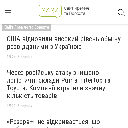
Сайт Яремче та Ворохта
США відновили високий рівень обміну
розвідданими з Україною
18:24
6 серпня
Через російську атаку знищено
логістичні склади Puma, Intertop та
Toyota. Компанії втратили значну
кількість товарів
15:20
6 серпня
«Резерв+» не відкривається: що