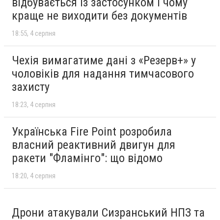
відбувається із застосунком і чому
краще не виходити без документів
18:55
4 серпня
Чехія вимагатиме дані з «Резерв+» у
чоловіків для надання тимчасового
захисту
18:23
4 серпня
Українська Fire Point розробила
власний реактивний двигун для
ракети "Фламінго": що відомо
18:20
4 серпня
Дрони атакували Сизранський НПЗ та