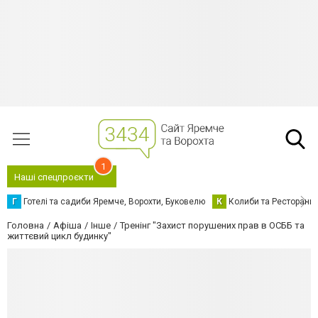
1
Наші спецпроєкти
Г
Готелі та садиби Яремче, Ворохти, Буковелю
К
Колиби та Ресторани
Головна
Афіша
Інше
Тренінг "Захист порушених прав в ОСББ та
життєвий цикл будинку"