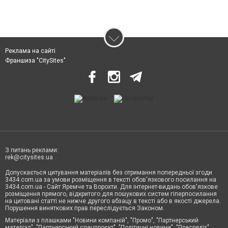
Реклама на сайті
Франшиза "CitySites"
З питань реклами:
rek@citysites.ua
Допускається цитування матеріалів без отримання попередньої згоди
3434.com.ua за умови розміщення в тексті обов'язкового посилання на
3434.com.ua - Сайт Яремче та Ворохти. Для інтернет-видань обов'язкове
розміщення прямого, відкритого для пошукових систем гіперпосилання
на цитовані статті не нижче другого абзацу в тексті або в якості джерела.
Порушення виняткових прав переслідується Законом.
Матеріали з плашками "Новини компаній", "Промо", "Партнерський
матеріал", "Партнерський спецпроєкт", "Політичні новини", "Пресреліз",