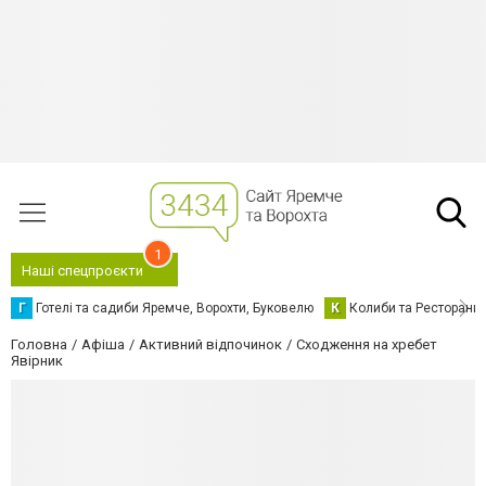
1
Наші спецпроєкти
Г
Готелі та садиби Яремче, Ворохти, Буковелю
К
Колиби та Ресторани
Головна
Афіша
Активний відпочинок
Сходження на хребет
Явірник