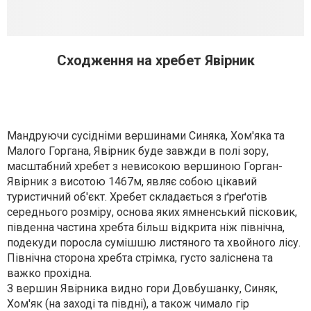
Сходження на хребет Явірник
Мандруючи сусідніми вершинами Синяка, Хом'яка та
Малого Горгана, Явірник буде завжди в полі зору,
масштабний хребет з невисокою вершиною Горган-
Явірник з висотою 1467м, являє собою цікавий
туристичний об'єкт. Хребет складається з ґреґотів
середнього розміру, основа яких ямненський пісковик,
південна частина хребта більш відкрита ніж північна,
подекуди поросла сумішшю листяного та хвойного лісу.
Північна сторона хребта стрімка, густо заліснена та
важко прохідна.
З вершин Явірника видно гори Довбушанку, Синяк,
Хом'як (на заході та півдні), а також чимало гір