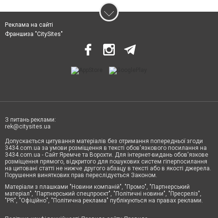
Реклама на сайті
Франшиза "CitySites"
З питань реклами:
rek@citysites.ua
Допускається цитування матеріалів без отримання попередньої згоди
3434.com.ua за умови розміщення в тексті обов'язкового посилання на
3434.com.ua - Сайт Яремче та Ворохти. Для інтернет-видань обов'язкове
розміщення прямого, відкритого для пошукових систем гіперпосилання
на цитовані статті не нижче другого абзацу в тексті або в якості джерела.
Порушення виняткових прав переслідується Законом.
Матеріали з плашками "Новини компаній", "Промо", "Партнерський
матеріал", "Партнерський спецпроєкт", "Політичні новини", "Пресреліз",
"PR", "Офіційно", "Політична реклама" публікуються на правах реклами.