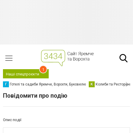
1
Наші спецпроєкти
Г
Готелі та садиби Яремче, Ворохти, Буковелю
К
Колиби та Ресторани
Повідомити про подію
Опис події