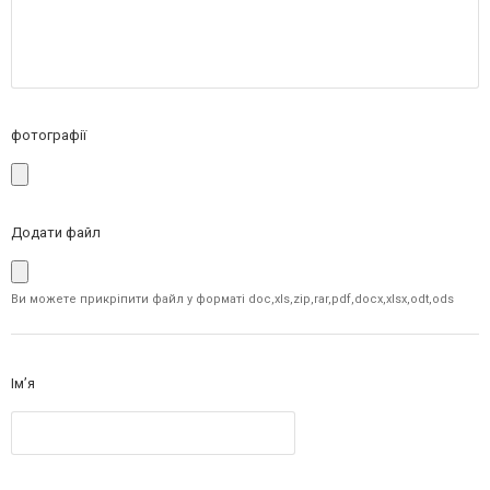
фотографії
Додати файл
Ви можете прикріпити файл у форматі doc,xls,zip,rar,pdf,docx,xlsx,odt,ods
Ім’я