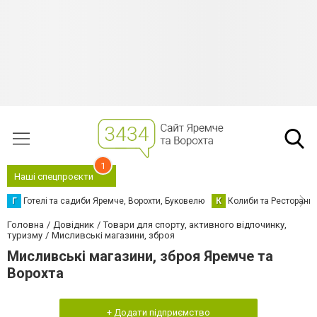
1
Наші спецпроєкти
Г
Готелі та садиби Яремче, Ворохти, Буковелю
К
Колиби та Ресторани
Головна
Довідник
Товари для спорту, активного відпочинку,
туризму
Мисливські магазини, зброя
Мисливські магазини, зброя Яремче та
Ворохта
+ Додати підприємство