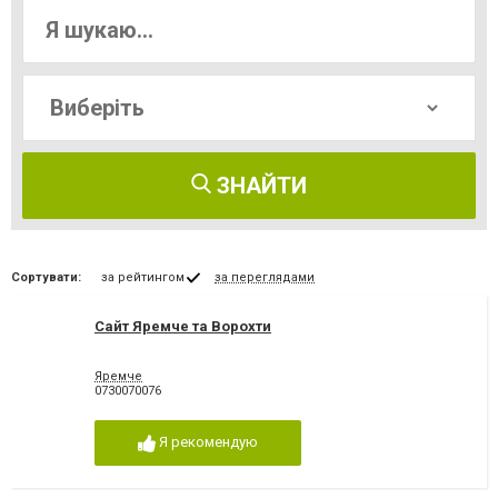
ЗНАЙТИ
Сортувати:
за рейтингом
за переглядами
Cайт Яремче та Ворохти
Яремче
0730070076
Я рекомендую