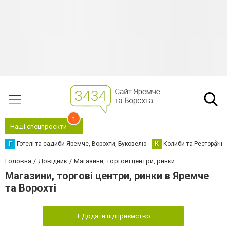
1
Наші спецпроєкти
Г
Готелі та садиби Яремче, Ворохти, Буковелю
К
Колиби та Ресторани
Головна
Довідник
Магазини, торгові центри, ринки
Магазини, торгові центри, ринки в Яремче
та Ворохті
+ Додати підприємство