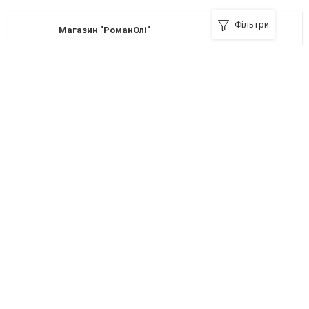
Фільтри
Магазин "РоманОлі"
Яремче, Сидора Ковпака
Я рекомендую
Watsons
Яремче, Свободи, 252-А
+380 800 300 333
Я рекомендую
Рибак