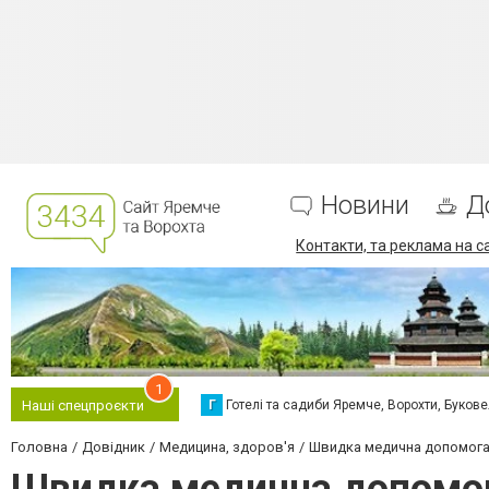
Новини
Д
Контакти, та реклама на с
1
Г
Готелі та садиби Яремче, Ворохти, Буков
Наші спецпроєкти
Головна
Довідник
Медицина, здоров'я
Швидка медична допомог