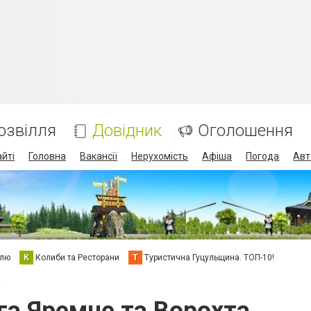
озвілля
Довідник
Оголошення
айті
Головна
Вакансії
Нерухомість
Афіша
Погода
Авт
елю
К
Колиби та Ресторани
Т
Туристична Гуцульщина. ТОП-10!
а