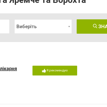
а Яремче та Ворохта
Виберіть
ЗН
лікарня
Я рекомендую