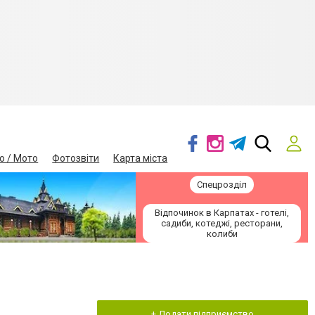
о / Мото
Фотозвіти
Карта міста
Спецрозділ
Відпочинок в Карпатах - готелі,
садиби, котеджі, ресторани,
колиби
+ Додати підприємство