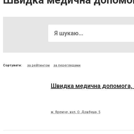
Швидка медична допомог
Сортувати:
за рейтингом
за переглядами
Швидка медична допомога, 
м. Яремче, вул. О. Довбуша, 5