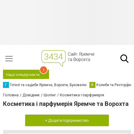
1
Наші спецпроєкти
Г
Готелі та садиби Яремче, Ворохти, Буковелю
К
Колиби та Ресторани
Головна
Довідник
Шопінг
Косметика і парфумерія
Косметика і парфумерія Яремче та Ворохта
+ Додати підприємство