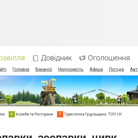
озвілля
Довідник
Оголошення
айті
Головна
Вакансії
Нерухомість
Афіша
Погода
Авт
елю
К
Колиби та Ресторани
Т
Туристична Гуцульщина. ТОП-10!