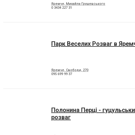
Яремче, Михайла Грушевського
0 3434 227 31
Парк Веселих Розваг в Ярем
Яремче, Свободи, 270
095 699 99 37
Полонина Перці - гуцульськи
розваг