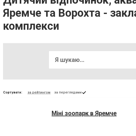
Дитячий відпочинок, аква
Яремче та Ворохта - зак
комплекси
Сортувати:
за рейтингом
за переглядами
Міні зоопарк в Яремче