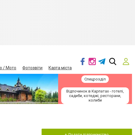
о / Мото
Фотозвіти
Карта міста
Спецрозділ
Відпочинок в Карпатах - готелі,
садиби, котеджі, ресторани,
колиби
+ Додати підприємство