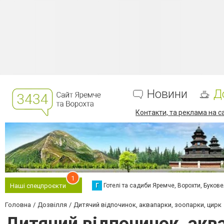
Новини
Д
Контакти, та реклама на с
1
Г
Готелі та садиби Яремче, Ворохти, Буков
Наші спецпроєкти
Головна
Дозвілля
Дитячий відпочинок, аквапарки, зоопарки, цирк