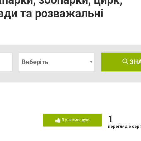
парки, зоопарки, цирк,
лади та розважальні
Виберіть
ЗН
1
Я рекомендую
перегляд в сер