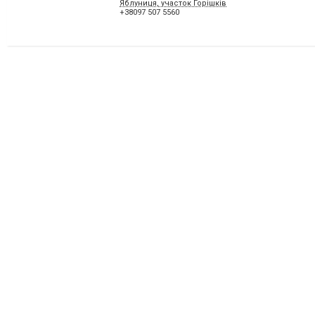
Яблуниця, участок Горішків
+38097 507 5560