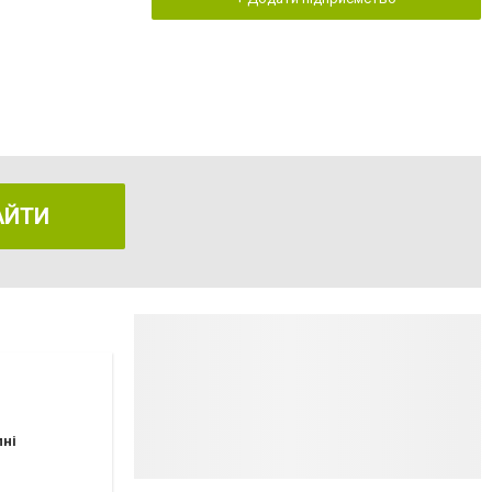
АЙТИ
пні