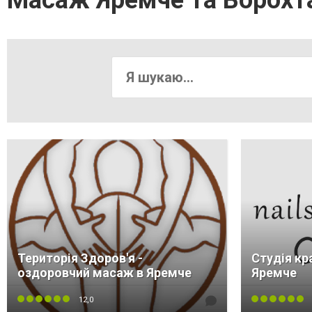
Масаж Яремче та Ворохт
Територія Здоров'я -
Студія кра
оздоровчий масаж в Яремче
Яремче
12,0