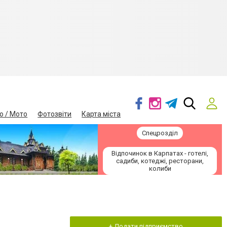
о / Мото
Фотозвіти
Карта міста
Спецрозділ
Відпочинок в Карпатах - готелі,
садиби, котеджі, ресторани,
колиби
+ Додати підприємство