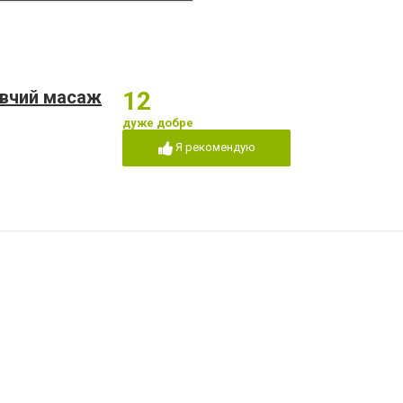
овчий масаж
12
дуже добре
Я рекомендую