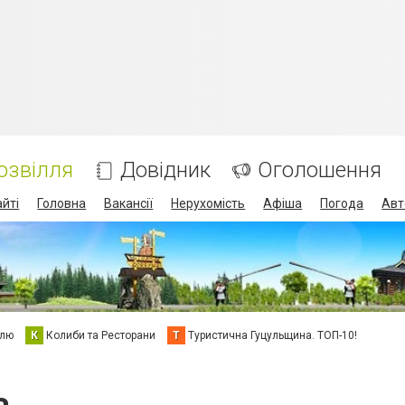
озвілля
Довідник
Оголошення
айті
Головна
Вакансії
Нерухомість
Афіша
Погода
Авт
елю
К
Колиби та Ресторани
Т
Туристична Гуцульщина. ТОП-10!