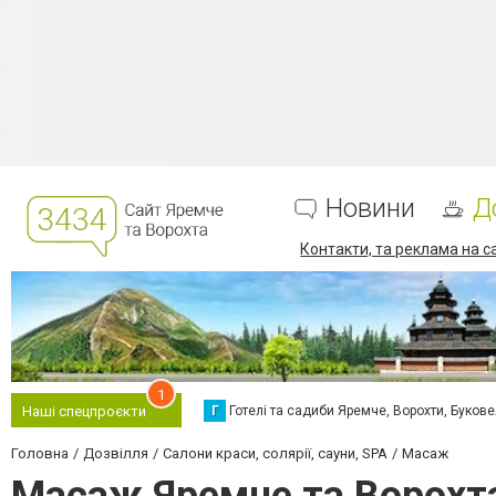
Новини
Д
Контакти, та реклама на с
1
Г
Готелі та садиби Яремче, Ворохти, Буков
Наші спецпроєкти
Головна
Дозвілля
Салони краси, солярії, сауни, SPA
Масаж