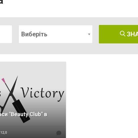
а
Виберіть
ЗН
си "Beauty Club" в
12,0