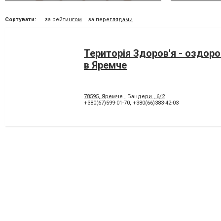
Сортувати:
за рейтингом
за переглядами
Територія Здоров'я - оздор
в Яремче
78595, Яремче , Бандери , 6/2
+380(67)599-01-70
,
+380(66)383-42-03