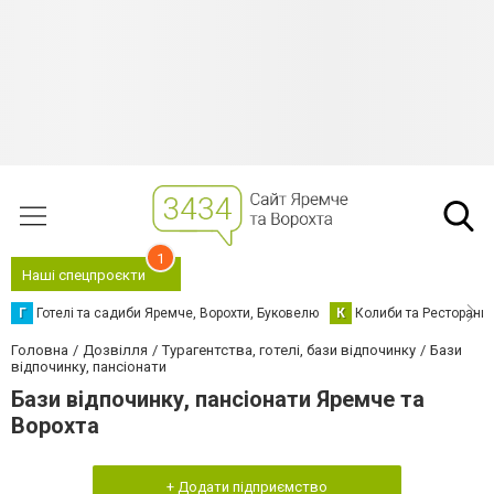
1
Наші спецпроєкти
Г
Готелі та садиби Яремче, Ворохти, Буковелю
К
Колиби та Ресторани
Головна
Дозвілля
Турагентства, готелі, бази відпочинку
Бази
відпочинку, пансіонати
Бази відпочинку, пансіонати Яремче та
Ворохта
+ Додати підприємство