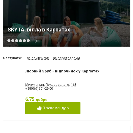
SKYTA, вілла в Карпатах
0,0
Сортувати:
за рейтингом
за переглядами
Лісовий Зруб - відпочинок у Карпатах
Микуличин, Грушевського, 168
+38(067)601-23-00
6.75
добре
Я рекомендую