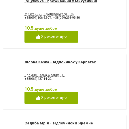
Гуцулочка - проживання у Микуличині
Микуличин, Грушевського, 140
+38(097)106-62-77
,
+38(099)298-93-80
10.5
дуже добре
Я рекомендую
Лісова Казка - відпочинок у Карпатах
Яремче, Івана Франка, 11
+38(067)437-14-22
10.5
дуже добре
Я рекомендую
Садиба Мрія - відпочинок в Яремче