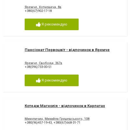
Яремче, Хоткевича, 8а
+380(67)902-17-18
Я рекомендую
Пансіонат Первоцвіт - відпочинок в Яремче
Яремче, Свободи, 367а
+38(096)733-00-51
Я рекомендую
Котедж Магнолія - відпочинок в Карпатах
Микуличин, Михайла Грушевського, 108
+380(96)457-19-43
,
+380(67)668-31-71