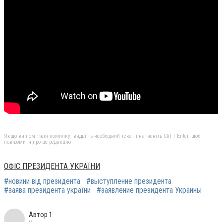
Якщо ви помітили помилку, виділіть необхідний текст і натисніть Ctrl + Enter, щоб
повідомити про це редакцію
ОФІС ПРЕЗИДЕНТА УКРАЇНИ
#новини від президента
#выступление президента
#заява президента україни
#заявление президента Украины
Автор 1