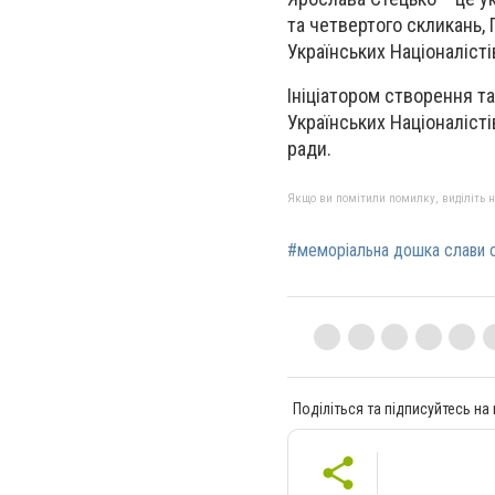
та четвертого скликань, 
Українських Націоналіст
Ініціатором створення та
Українських Націоналісті
ради.
Якщо ви помітили помилку, виділіть нео
#меморіальна дошка слави 
Поділіться та підписуйтесь на