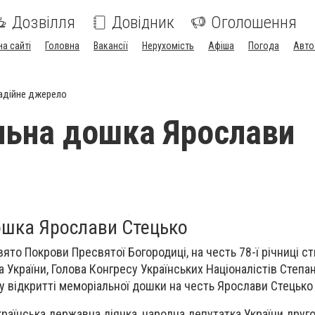
Дозвілля
Довідник
Оголошення
на сайті
Головна
Вакансії
Нерухомість
Афіша
Погода
Авто
адійне джерело
ьна дошка Ярослави
шка Ярослави Стецько
вято Покрови Пресвятої Богородиці, на честь 78-ї річниці с
а України, Голова Конгресу Українських Націоналістів Степ
у відкритті меморіальної дошки на честь Ярослави Стецько
раїнська державна діячка, народна депутатка України друго