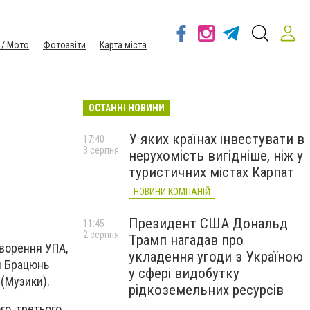
 / Мото
Фотозвіти
Карта міста
ОСТАННІ НОВИНИ
У яких країнах інвестувати в
17:40
3 серпня
нерухомість вигідніше, ніж у
туристичних містах Карпат
НОВИНИ КОМПАНІЙ
Президент США Дональд
11:45
2 серпня
Трамп нагадав про
творення УПА,
укладення угоди з Україною
ан Брацюнь
у сфері видобутку
 (Музики).
рідкоземельних ресурсів
го, третього