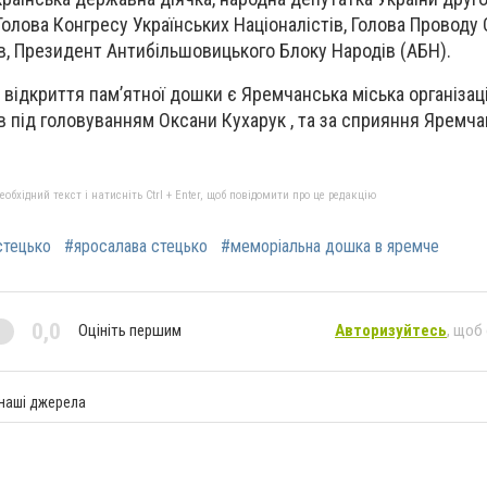
Голова Конгресу Українських Націоналістів, Голова Проводу О
ів, Президент Антибільшовицького Блоку Народів (АБН).
 відкриття пам’ятної дошки є Яремчанська міська організац
в під головуванням Оксани Кухарук , та за сприяння Яремча
бхідний текст і натисніть Ctrl + Enter, щоб повідомити про це редакцію
стецько
#яросалава стецько
#меморіальна дошка в яремче
0,0
Оцініть першим
Авторизуйтесь
, щоб
 наші джерела