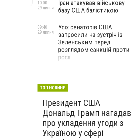
Іран атакував військову
10:00
29 липня
базу США балістикою
Усіх сенаторів США
09:40
29 липня
запросили на зустріч із
Зеленським перед
розглядом санкцій проти
росії
ТОП НОВИНИ
Президент США
Дональд Трамп нагадав
про укладення угоди з
Україною у сфері