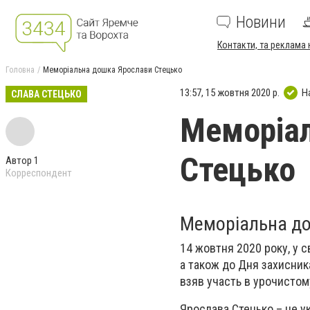
Новини
Контакти, та реклама 
Головна
Меморіальна дошка Ярослави Стецько
13:57, 15 жовтня 2020 р.
Н
СЛАВА СТЕЦЬКО
Меморіал
Стецько
Автор 1
Корреспондент
Меморіальна до
14 жовтня 2020 року, у с
а також до Дня захисник
взяв участь в урочистом
Ярослава Стецько – це ук