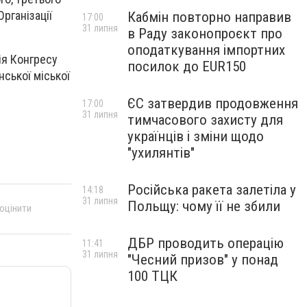
рганізації
Кабмін повторно направив
17:00
31 липня
в Раду законопроєкт про
оподаткування імпортних
ія Конгресу
посилок до EUR150
нської міської
ЄС затвердив продовження
17:00
31 липня
тимчасового захисту для
українців і зміни щодо
"ухилянтів"
Російська ракета залетіла у
14:18
31 липня
Польщу: чому її не збили
 оцінити
ДБР проводить операцію
11:41
31 липня
"Чесний призов" у понад
100 ТЦК