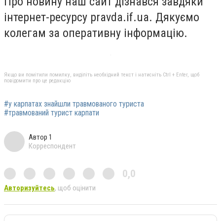
Про новину наш сайт дізнався завдяки
інтернет-ресурсу pravda.if.ua. Дякуємо
колегам за оперативну інформацію.
Якщо ви помітили помилку, виділіть необхідний текст і натисніть Ctrl + Enter, щоб
повідомити про це редакцію
#у карпатах знайшли травмованого туриста
#травмований турист карпати
Автор 1
Корреспондент
0,0
Авторизуйтесь
, щоб оцінити