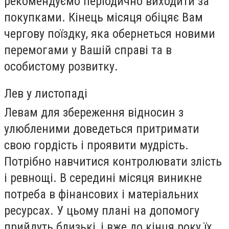
рекомендуємо періодично виходити за
покупками. Кінець місяця обіцяє Вам
чергову поїздку, яка обернеться новими
перемогами у Вашій справі та в
особистому розвитку.
Лев у листопаді
Левам для збереження відносин з
улюбленими доведеться притримати
свою гордість і проявити мудрість.
Потрібно навчитися контролювати злість
і ревнощі. В середині місяця виникне
потреба в фінансових і матеріальних
ресурсах. У цьому плані на допомогу
прийдуть близькі, і вже до кінця року їх