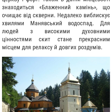
знаходиться «Блаженний камінь», що
очищає від скверни. Недалеко виблискує
хвилями Манявський водоспад. Для
людей з високими духовними
цінностями скит стане прекрасним
місцем для релаксу й довгих роздумів.