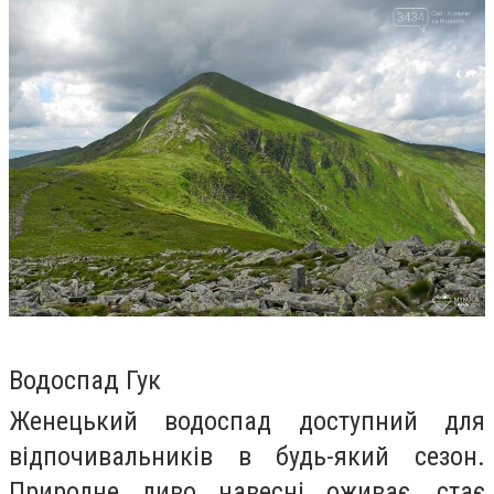
Водоспад Гук
Женецький водоспад доступний для
відпочивальників в будь-який сезон.
Природне диво навесні оживає, стає