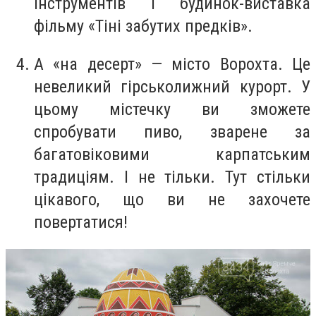
інструментів і будинок-виставка
фільму «Тіні забутих предків».
А «на десерт» — місто Ворохта. Це
невеликий гірськолижний курорт. У
цьому містечку ви зможете
спробувати пиво, зварене за
багатовіковими карпатським
традиціям. І не тільки. Тут стільки
цікавого, що ви не захочете
повертатися!