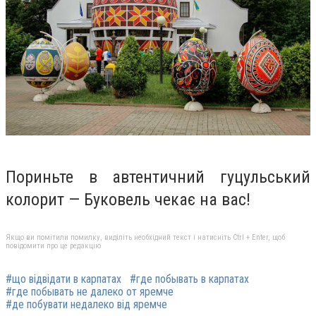
Пориньте в автентичний гуцульський
колорит — Буковель чекає на вас!
Якщо ви помітили помилку, виділіть необхідний текст і натисніть Ctrl + Enter, щоб
повідомити про це редакцію
#що відвідати в карпатах
#где побывать в карпатах
#где побывать не далеко от яремче
#де побувати недалеко від яремче