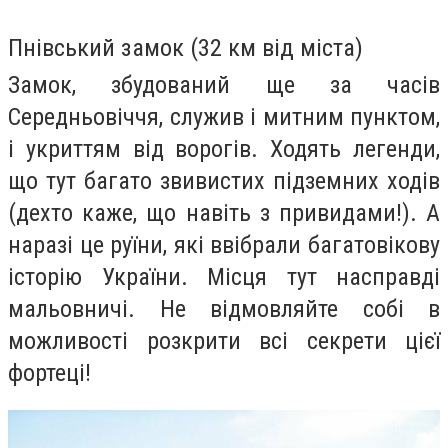
Пнівський замок (32 км від міста)
Замок, збудований ще за часів
Середньовіччя, служив і митним пунктом,
і укриттям від ворогів. Ходять легенди,
що тут багато звивистих підземних ходів
(дехто каже, що навіть з привидами!). А
наразі це руїни, які ввібрали багатовікову
історію України. Місця тут насправді
мальовничі. Не відмовляйте собі в
можливості розкрити всі секрети цієї
фортеці!