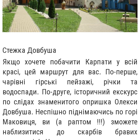
Стежка Довбуша
Якщо хочете побачити Карпати у всій
красі, цей маршрут для вас. По-перше,
чарівні гірські пейзажі, річки та
водоспади. По-друге, історичний екскурс
по слідах знаменитого опришка Олекси
Довбуша. Неспішно піднімаючись по горі
Маковиця, ви (а раптом !!!) зможете
наблизитися до скарбів бравих