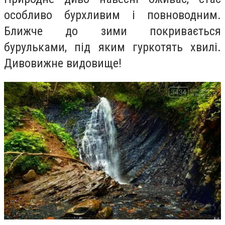
особливо бурхливим і повноводним.
Ближче до зими покривається
бурульками, під яким гуркотять хвилі.
Дивовижне видовище!