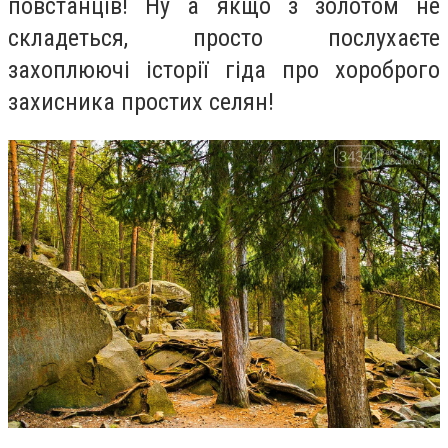
повстанців! Ну а якщо з золотом не
складеться, просто послухаєте
захоплюючі історії гіда про хороброго
захисника простих селян!