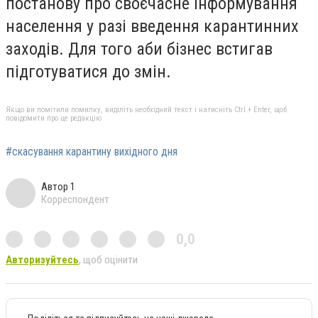
постанову про своєчасне інформування
населення у разі введення карантинних
заходів. Для того аби бізнес встигав
підготуватися до змін.
Якщо ви помітили помилку, виділіть необхідний текст і натисніть Ctrl + Enter, щоб
повідомити про це редакцію
#скасування карантину вихідного дня
Автор 1
Корреспондент
0,0
Авторизуйтесь
, щоб оцінити