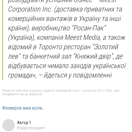
Corporation Inc. (доставка приватних та
комерційних вантажів в Україну та інші
країни), виробництво “Росан-Пак”
(Україна), компанія Мeest Media, а також
відомий в Торонто ресторан “Золотий
лев” та банкетний зал “Княжий двір”, де
відбувається чимало заходів української
громади», – йдеться у повідомленні
Якщо ви помітили помилку, виділіть необхідний текст і натисніть Ctrl + Enter, щоб
повідомити про це редакцію
#померла анна кісіль
Автор 1
Корреспондент