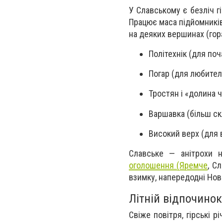
У Славському є безліч г
Працює маса підйомників
на деяких вершинах (гор
Політехнік (для поч
Погар (для любител
Тростян і «долина ч
Варшавка (більш ск
Високий верх (для в
Славське — анітрохи н
оголошення (Яремче
, С
взимку, напередодні Нов
Літній відпочинок
Свіже повітря, гірські р