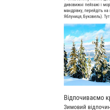
дивовижні пейзажі і мо
мандрівку, перейдіть на
Яблуниця, Буковель). Тут
Відпочиваємо кр
Зимовий відпочи