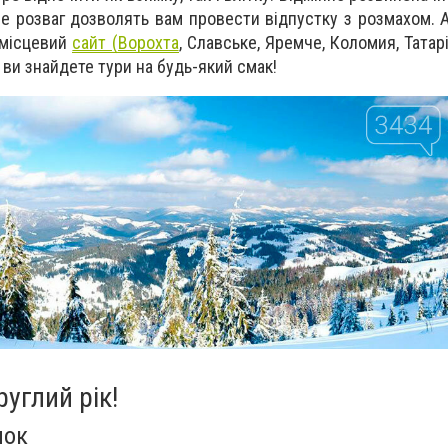
ре розваг дозволять вам провести відпустку з розмахом. 
 місцевий
сайт (Ворохта
, Славське, Яремче, Коломия,
Татар
 ви знайдете тури на будь-який смак!
углий рік!
нок