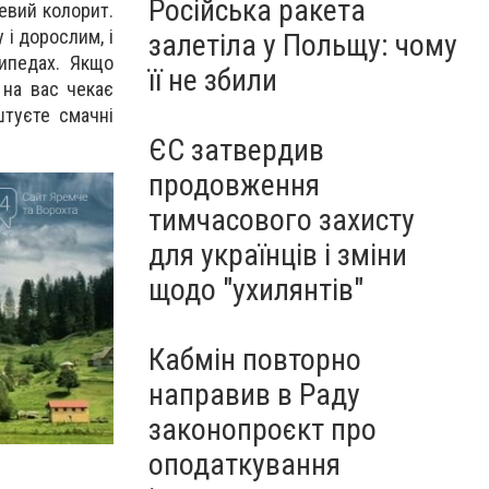
Російська ракета
евий колорит.
 і дорослим, і
залетіла у Польщу: чому
сипедах. Якщо
її не збили
 на вас чекає
штуєте смачні
ЄС затвердив
продовження
тимчасового захисту
для українців і зміни
щодо "ухилянтів"
Кабмін повторно
направив в Раду
законопроєкт про
оподаткування