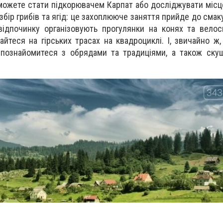
 можете стати підкорювачем Карпат або досліджувати місц
збір грибів та ягід: це захоплююче заняття прийде до смаку
відпочинку організовують прогулянки на конях та вело
айтеся на гірських трасах на квадроциклі. І, звичайно ж,
 познайомитеся з обрядами та традиціями, а також ску