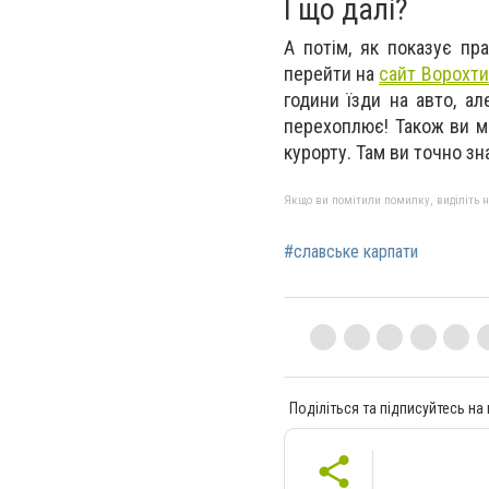
І що далі?
А потім, як показує пра
перейти на
сайт Ворохти
години їзди на авто, а
перехоплює! Також ви 
курорту. Там ви точно з
Якщо ви помітили помилку, виділіть нео
#славське карпати
Поділіться та підписуйтесь на