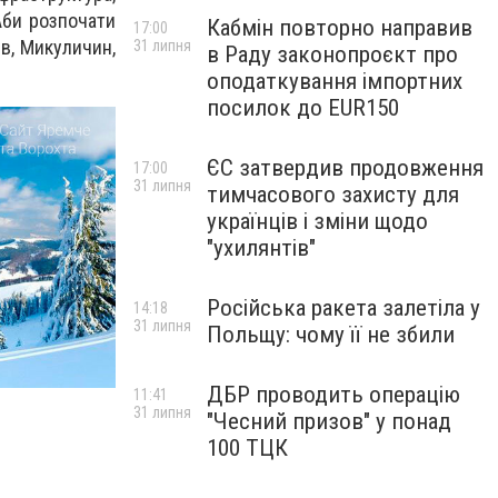
Аби розпочати
Кабмін повторно направив
17:00
ів, Микуличин,
31 липня
в Раду законопроєкт про
оподаткування імпортних
посилок до EUR150
ЄС затвердив продовження
17:00
31 липня
тимчасового захисту для
українців і зміни щодо
"ухилянтів"
Російська ракета залетіла у
14:18
31 липня
Польщу: чому її не збили
ДБР проводить операцію
11:41
31 липня
"Чесний призов" у понад
100 ТЦК