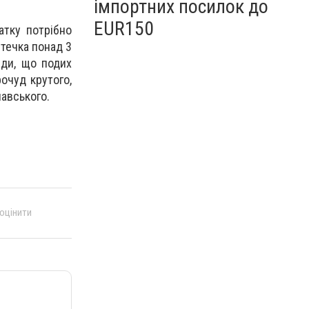
імпортних посилок до
EUR150
атку потрібно
течка понад 3
иди, що подих
очуд крутого,
лавського.
 оцінити