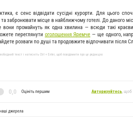
ктика, є сенс відвідати сусідні курорти. Для цього споч
та забронювати місце в найближчому готелі. До даного міс
ле вони промайнуть як одна хвилина — всюди такі краєв
можете переглянути
оголошення Яремче
— ще одного, напр
найдете розваги по душі та продовжите відпочивати після С
бхідний текст і натисніть Ctrl + Enter, щоб повідомити про це редакцію
0,0
Оцініть першим
Авторизуйтесь
, щоб
 наші джерела