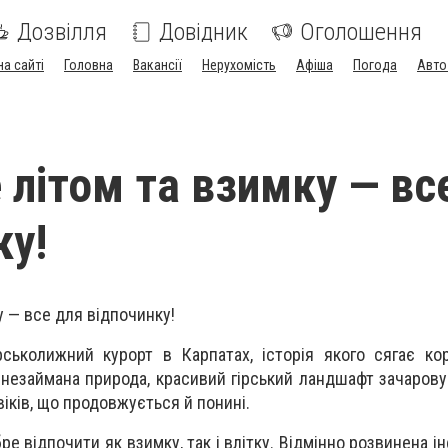
Дозвілля
Довідник
Оголошення
на сайті
Головна
Вакансії
Нерухомість
Афіша
Погода
Авто
 літом та взимку — вс
ку!
у — все для відпочинку!
ськолижний курорт в Карпатах, історія якого сягає кор
, незаймана природа, красивий гірський ландшафт зачарову
віків, що продовжується й понині.
е відпочити як взимку, так і влітку. Відмінно розвинена і