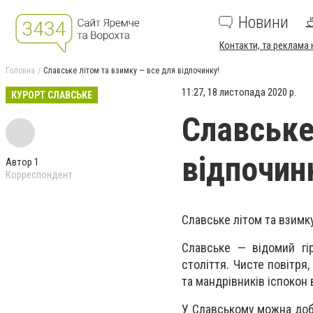
Новини
Контакти, та реклама 
Головна
Славське літом та взимку — все для відпочинку!
11:27, 18 листопада 2020 р.
КУРОРТ СЛАВСЬКЕ
Славське
відпочин
Автор 1
Корреспондент
Славське літом та взимк
Славське — відомий гір
століття. Чисте повітря
та мандрівників іспокон 
У Славському можна добр