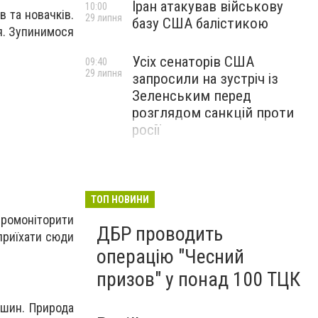
Іран атакував військову
10:00
в та новачків.
29 липня
базу США балістикою
ня. Зупинимося
Усіх сенаторів США
09:40
29 липня
запросили на зустріч із
Зеленським перед
розглядом санкцій проти
росії
ТОП НОВИНИ
ромоніторити
ДБР проводить
приїхати сюди
операцію "Чесний
призов" у понад 100 ТЦК
ершин. Природа