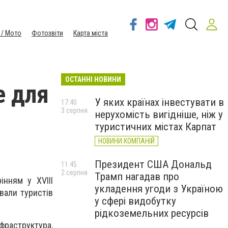
 / Мото
Фотозвіти
Карта міста
ОСТАННІ НОВИНИ
е для
У яких країнах інвестувати в
17:40
3 серпня
нерухомість вигідніше, ніж у
туристичних містах Карпат
НОВИНИ КОМПАНІЙ
Президент США Дональд
11:45
2 серпня
Трамп нагадав про
інням у XVIII
укладення угоди з Україною
вали туристів
у сфері видобутку
рідкоземельних ресурсів
нфраструктура,