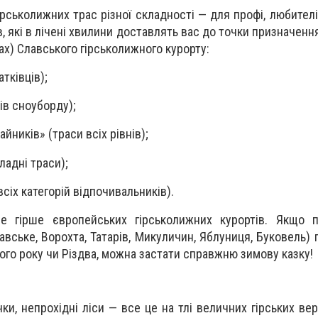
ірськолижних трас різної складності — для профі, любителі
, які в лічені хвилини доставлять вас до точки призначен
ах) Славського гірськолижного курорту:
атківців);
ів сноуборду);
айників» (траси всіх рівнів);
ладні траси);
сіх категорій відпочивальників).
е гірше європейських гірськолижних курортів. Якщо п
лавське, Ворохта,
Татарів, Микуличин, Яблуниця, Буковель)
ого року чи Різдва, можна застати справжню зимову казку!
ічки, непрохідні ліси — все це на тлі величних гірських в