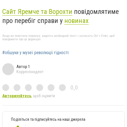
Сайт Яремче та Ворохти
повідомлятиме
про перебіг справи у
новинах
Якщо ви помітили помилку, виділіть необхідний текст і натисніть Ctrl + Enter, щоб
повідомити про це редакцію
#обшуки у музеї революції гідності
Автор 1
Корреспондент
0,0
Авторизуйтесь
, щоб оцінити
Поділіться та підписуйтесь на наші джерела