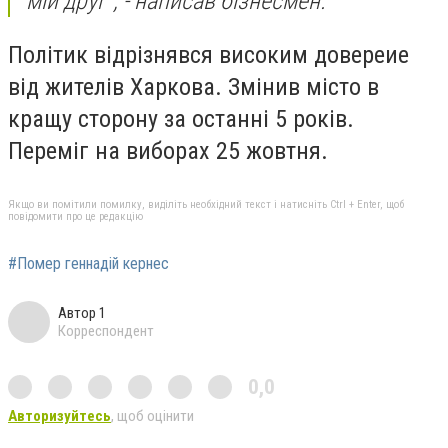
мій друг", - написав бізнесмен.
Політик відрізнявся високим довереие
від жителів Харкова. Змінив місто в
кращу сторону за останні 5 років.
Переміг на виборах 25 жовтня.
Якщо ви помітили помилку, виділіть необхідний текст і натисніть Ctrl + Enter, щоб
повідомити про це редакцію
#Помер геннадій кернес
Автор 1
Корреспондент
0,0
Авторизуйтесь
, щоб оцінити