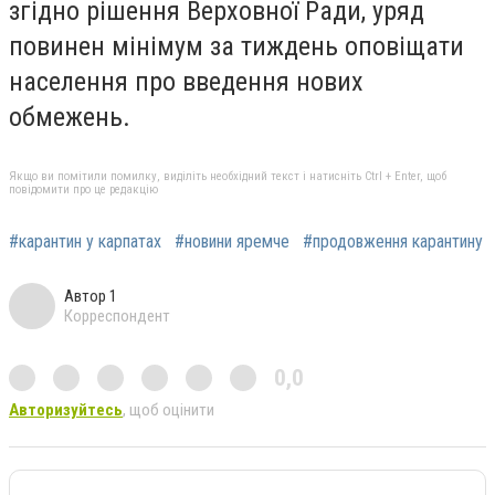
згідно рішення Верховної Ради, уряд
повинен мінімум за тиждень оповіщати
населення про введення нових
обмежень.
Якщо ви помітили помилку, виділіть необхідний текст і натисніть Ctrl + Enter, щоб
повідомити про це редакцію
#карантин у карпатах
#новини яремче
#продовження карантину
Автор 1
Корреспондент
0,0
Авторизуйтесь
, щоб оцінити