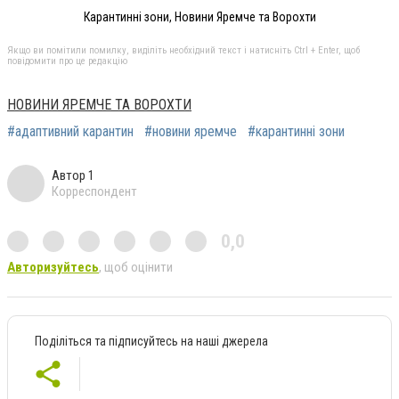
Карантинні зони, Новини Яремче та Ворохти
Якщо ви помітили помилку, виділіть необхідний текст і натисніть Ctrl + Enter, щоб
повідомити про це редакцію
НОВИНИ ЯРЕМЧЕ ТА ВОРОХТИ
#адаптивний карантин
#новини яремче
#карантинні зони
Автор 1
Корреспондент
0,0
Авторизуйтесь
, щоб оцінити
Поділіться та підписуйтесь на наші джерела