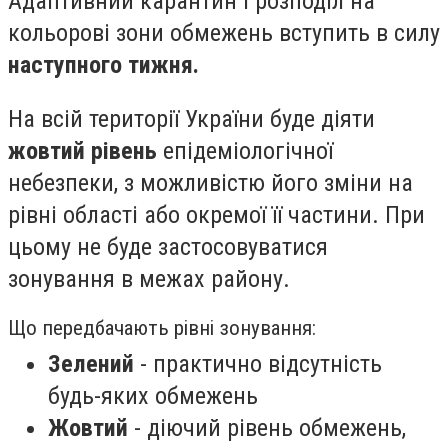
Адаптивний карантин і розподіл на
кольорові зони обмежень вступить в силу
наступного тижня.
На всій території України буде діяти
жовтий рівень
епідеміологічної
небезпеки, з можливістю його зміни на
рівні області або окремої її частини. При
цьому не буде застосовуватися
зонування в межах району.
Що передбачають рівні зонування:
Зелений
- практично відсутність
будь-яких обмежень
Жовтий
- діючий рівень обмежень,