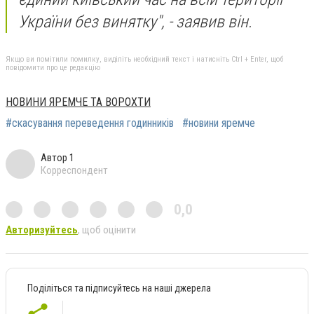
України без винятку", - заявив він.
Якщо ви помітили помилку, виділіть необхідний текст і натисніть Ctrl + Enter, щоб
повідомити про це редакцію
НОВИНИ ЯРЕМЧЕ ТА ВОРОХТИ
#скасування переведення годинників
#новини яремче
Автор 1
Корреспондент
0,0
Авторизуйтесь
, щоб оцінити
Поділіться та підписуйтесь на наші джерела