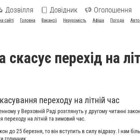
Дозвілля
Довідник
Оголошення
на сайті
Головна
Вакансії
Нерухомість
Афіша
Погода
Авто
 скасує перехід на літ
касування переходу на літній час
енному у Верховній Раді розглянуть у другому читанні зако
 переходу на літній та зимовий час.
он до 25 березня, то він вступить в силу відразу. І нам біл
и годинник.