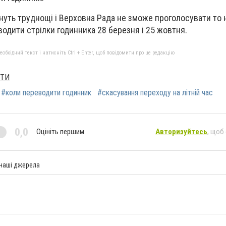
нуть труднощі і Верховна Рада не зможе проголосувати то 
водити стрілки годинника 28 березня і 25 жовтня.
бхідний текст і натисніть Ctrl + Enter, щоб повідомити про це редакцію
ХТИ
#коли переводити годинник
#скасування переходу на літній час
0,0
Оцініть першим
Авторизуйтесь
, щоб
 наші джерела