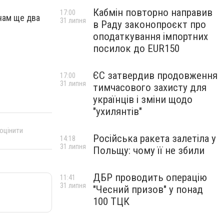
Кабмін повторно направив
17:00
нам ще два
31 липня
в Раду законопроєкт про
оподаткування імпортних
посилок до EUR150
ЄС затвердив продовження
17:00
31 липня
тимчасового захисту для
українців і зміни щодо
"ухилянтів"
 оцінити
Російська ракета залетіла у
14:18
31 липня
Польщу: чому її не збили
ДБР проводить операцію
11:41
31 липня
"Чесний призов" у понад
100 ТЦК