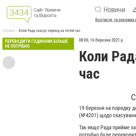
Новини
Контакти, та реклама 
Головна
Коли Рада скасує перехід на літній час
08:00, 16 березня 2021 р.
ПЕРЕВОДИТИ ГОДИННИК БІЛЬШЕ
НЕ ПОТРІБНО
Коли Рада
час
С
19 березня на порядку д
(№4201) щодо скасування
Так якщо Рада прийме зак
потрібно буде переводит