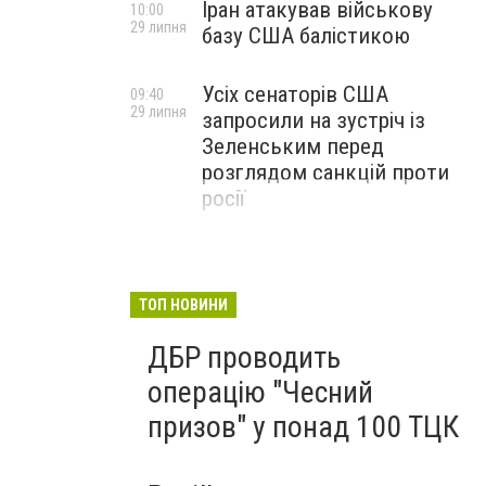
Іран атакував військову
10:00
29 липня
базу США балістикою
Усіх сенаторів США
09:40
29 липня
запросили на зустріч із
Зеленським перед
розглядом санкцій проти
росії
ТОП НОВИНИ
ДБР проводить
операцію "Чесний
призов" у понад 100 ТЦК