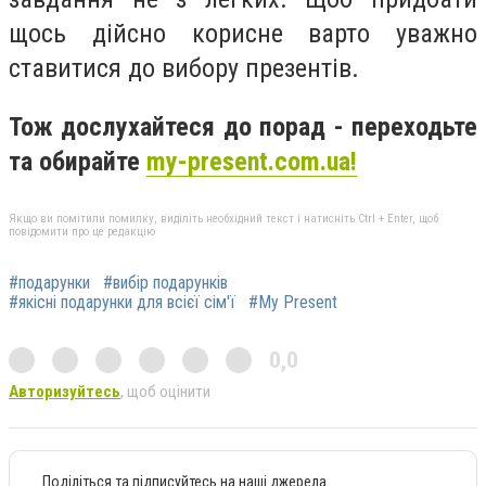
щось дійсно корисне варто уважно
ставитися до вибору презентів.
Тож дослухайтеся до порад - переходьте
та обирайте
my-present.com.ua!
Якщо ви помітили помилку, виділіть необхідний текст і натисніть Ctrl + Enter, щоб
повідомити про це редакцію
#подарунки
#вибір подарунків
#якісні подарунки для всієї сім'ї
#My Present
0,0
Авторизуйтесь
, щоб оцінити
Поділіться та підписуйтесь на наші джерела