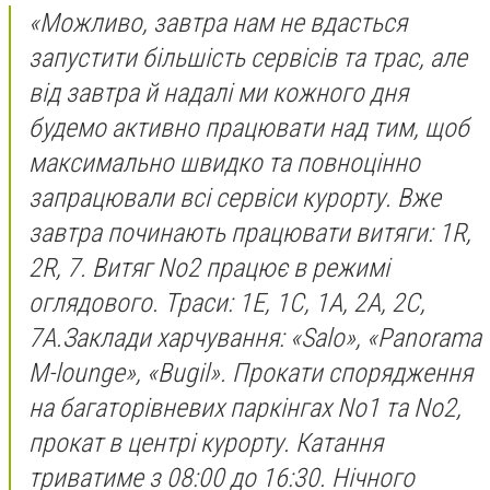
«Можливо, завтра нам не вдасться
запустити більшість сервісів та трас, але
від завтра й надалі ми кожного дня
будемо активно працювати над тим, щоб
максимально швидко та повноцінно
запрацювали всі сервіси курорту. Вже
завтра починають працювати витяги: 1R,
2R, 7. Витяг No2 працює в режимі
оглядового. Траси: 1Е, 1С, 1А, 2А, 2С,
7А.Заклади харчування: «Salo», «Panorama
M-lounge», «Bugil». Прокати спорядження
на багаторівневих паркінгах No1 та No2,
прокат в центрі курорту. Катання
триватиме з 08:00 до 16:30. Нічного