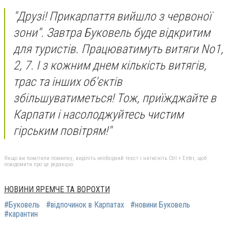
"Друзі! Прикарпаття вийшло з червоної
зони''. Завтра Буковель буде відкритим
для туристів. Працюватимуть витяги No1,
2, 7. І з кожним днем кількість витягів,
трас та інших об'єктів
збільшуватиметься! Тож, приїжджайте в
Карпати і насолоджуйтесь чистим
гірським повітрям!"
Якщо ви помітили помилку, виділіть необхідний текст і натисніть Ctrl + Enter, щоб
повідомити про це редакцію
НОВИНИ ЯРЕМЧЕ ТА ВОРОХТИ
#Буковель
#відпочинок в Карпатах
#новини Буковель
#карантин