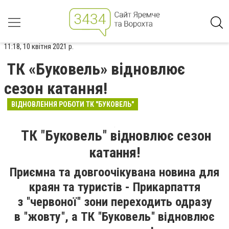
11:18, 10 квітня 2021 р.
ТК «Буковель» відновлює
сезон катання!
ВІДНОВЛЕННЯ РОБОТИ ТК "БУКОВЕЛЬ"
ТК
"
Буковель
"
відновлює сезон
катання!
Приємна та довгоочікувана новина для
краян та туристів - Прикарпаття
з
"
червоної
"
зони переходить одразу
в
"
жовту
"
, а ТК
"
Буковель
"
відновлює