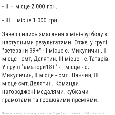
- ІІ – місце 2 000 грн.
- ІІІ – місце 1 000 грн.
Завершились змагання з міні-футболу з
наступними результатами. Отже, у групі
"ветерани 39+" - І місце с. Микуличин, ІІ
місце - смт, Делятин, ІІІ місце - с.Татарів.
У групі "аматори18+" - І місце - с.
Микуличин, ІІ місце - смт. Ланчин, ІІІ
місце смт.Делятин. Команди
нагороджені медалями, кубками,
грамотами та грошовими преміями.
Якщо ви помітили помилку, виділіть необхідний текст і натисніть Ctrl + Enter, щоб