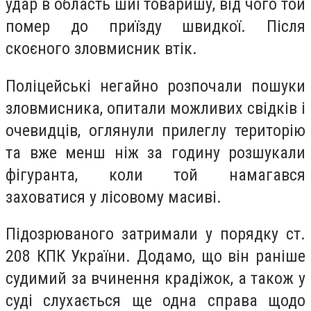
удар в область шиї товаришу, від чого той
помер до приїзду швидкої. Після
скоєного зловмисник втік.
Поліцейські негайно розпочали пошуки
зловмисника, опитали можливих свідків і
очевидців, оглянули прилеглу територію
та вже менш ніж за годину розшукали
фігуранта, коли той намагався
заховатися у лісовому масиві.
Підозрюваного затримали у порядку ст.
208 КПК України. Додамо, що він раніше
судимий за вчинення крадіжок, а також у
суді слухається ще одна справа щодо