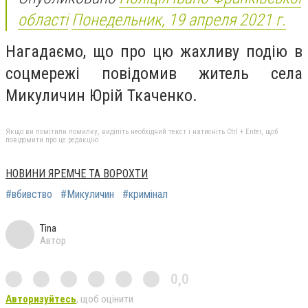
області
Понедельник, 19 апреля 2021 г.
Нагадаємо, що про цю жахливу подію в
соцмережі повідомив житель села
Микуличин Юрій Ткаченко.
Якщо ви помітили помилку, виділіть необхідний текст і натисніть Ctrl + Enter, щоб
повідомити про це редакцію
НОВИНИ ЯРЕМЧЕ ТА ВОРОХТИ
#вбивство
#Микуличин
#кримінал
Tina
Автор
0,0
Авторизуйтесь
, щоб оцінити