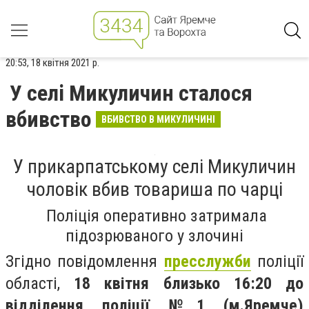
20:53, 18 квітня 2021 р.
У селі Микуличин сталося
вбивство
ВБИВСТВО В МИКУЛИЧИНІ
У прикарпатському селі Микуличин
чоловік вбив товариша по чарці
Поліція оперативно затримала
підозрюваного у злочині
Згідно повідомлення
пресслужби
поліції
області,
18 квітня близько 16:20 до
відділення поліції №1 (м.Яремче)