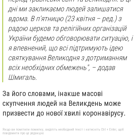
дні ми закликаємо людей залишатися
вдома. В п'ятницю (23 квітня – ред.) з
радою церков та релігійних організацій
України будемо обговорювати ситуацію, і
я впевнений, що всі підтримують ідею
святкування Великодня з дотриманням
всіх необхідних обмежень", – додав
Шмигаль.
За його словами, інакше масові
скупчення людей на Великдень може
призвести до нової хвилі коронавірусу.
Якщо ви помітили помилку, виділіть необхідний текст і натисніть Ctrl + Enter, щоб
повідомити про це редакцію