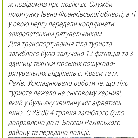
ж повідомив про подію до Служби
порятунку Івано-Франківської області, а ті
у свою чергу передали координати
закарпатським рятувальникам.
Для транспортування тіла туриста
загиблого було залучено 12 фахівців та 3
одиниці техніки гірських пошуково-
рятувальних відділень с. Кваси та м.
Рахів. Ускладнювало роботи те, що тіло
туриста лежало на сніговому карнизі,
який у будь-яку хвилину міг зірватись
вниз. О 23:00 4 травня загиблого було
доправлено до с. Богдан Рахівського
району та передано поліції.