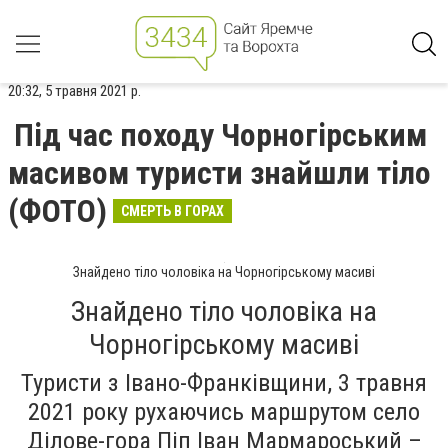
20:32, 5 травня 2021 р.
Під час походу Чорногірським
масивом туристи знайшли тіло
(ФОТО)
СМЕРТЬ В ГОРАХ
Знайдено тіло чоловіка на Чорногірському масиві
Знайдено тіло чоловіка на
Чорногірському масиві
Туристи з Івано-Франківщини, 3 травня
2021 року рухаючись маршрутом село
Ділове-гора Піп Іван Мармароський –