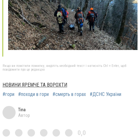
Якщо ви помітили помилку, виділіть необхідний текст і натисніть Ctrl + Enter, щоб
повідомити про це редакцію
НОВИНИ ЯРЕМЧЕ ТА ВОРОХТИ
#гори
#походи в гори
#смерть в горах
#ДСНС України
Tina
Автор
0,0