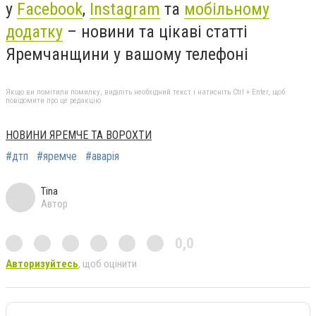
у
Facebook
,
Instagram
та
мобільному
додатку
– новини та цікаві статті
Яремчанщини у вашому телефоні
Якщо ви помітили помилку, виділіть необхідний текст і натисніть Ctrl + Enter, щоб
повідомити про це редакцію
НОВИНИ ЯРЕМЧЕ ТА ВОРОХТИ
#дтп
#яремче
#аварія
Tina
Автор
0,0
Авторизуйтесь
, щоб оцінити