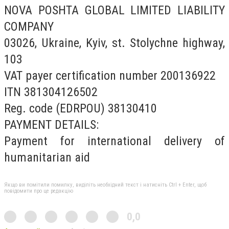
NOVA POSHTA GLOBAL LIMITED LIABILITY
COMPANY
03026, Ukraine, Kyiv, st. Stolychne highway,
103
VAT payer certification number 200136922
ITN 381304126502
Reg. code (EDRPOU) 38130410
PAYMENT DETAILS:
Payment for international delivery of
humanitarian aid
Якщо ви помітили помилку, виділіть необхідний текст і натисніть Ctrl + Enter, щоб
повідомити про це редакцію
0,0