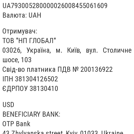
UA793005280000026008455061609
Валюта: UAH
Отримувач:
ТОВ "НП ГЛОБАЛ"
03026, Україна, м. Київ, вул. Столичне
шосе, 103
Свід-во платника ПДВ № 200136922
ІПН 381304126502
ЄДРПОУ 38130410
USD
BENEFICIARY BANK:
OTP Bank
43 Zhylyanska street, Kyiv, 01033, Ukraine