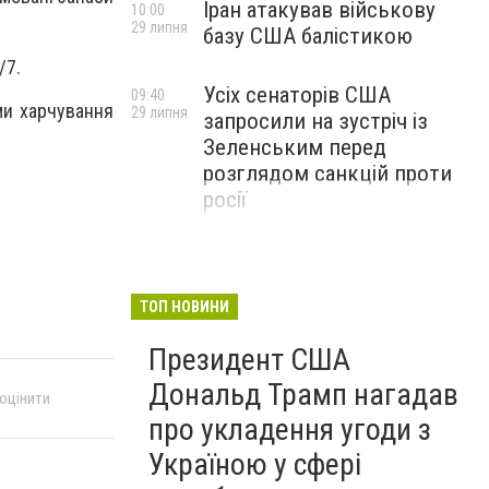
Іран атакував військову
10:00
29 липня
базу США балістикою
/7.
Усіх сенаторів США
09:40
ми харчування
29 липня
запросили на зустріч із
Зеленським перед
розглядом санкцій проти
росії
ТОП НОВИНИ
Президент США
Дональд Трамп нагадав
 оцінити
про укладення угоди з
Україною у сфері