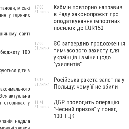
Кабмін повторно направив
17:00
танови, міські
31 липня
в Раду законопроєкт про
ння у гарячих
оподаткування імпортних
посилок до EUR150
ційному сайті
ЄС затвердив продовження
17:00
31 липня
тимчасового захисту для
жбюджету 100
українців і зміни щодо
"ухилянтів"
куються діти з
Російська ракета залетіла у
14:18
31 липня
Польщу: чому її не збили
максимального
Вся актуальна
ДБР проводить операцію
 сторінках у
11:41
31 липня
"Чесний призов" у понад
100 ТЦК
мпанія надала
мовані запаси