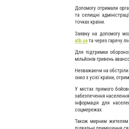
Допомогу отримали орган
та селищні адміністрац
точках країни.
Заявку на допомогу мож
atb.ua
та через гарячу лі
Для підтримки обороно
мільйонів гривень аванс
Незважаючи на обстріли т
онко з усієї країни, отри
У містах прямого бойов
забезпечення населення 
інформація для населе
соцмережах.
Також мирним жителям у
підвальні приміщення св