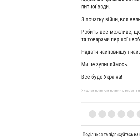
питної води.
З початку війни, вся ве
Робить все можливе, що
та товарами першої необ
Надати найповнішу і на
Ми не зупиняймось.
Все буде Україна!
Якщо ви помітили помилку, виділіть нео
Поділіться та підписуйтесь на