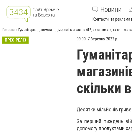
Новини
Контакти, та реклама 
Головна
Гуманітарна допомога від мережі магазинів АТБ, як отримати, та скільки 
09:00, 7 березня 2022 р.
ПРЕС-РЕЛІЗ
Гуманіта
магазині
скільки 
Десятки мільйонів гриве
За перший тиждень війс
допомогу продуктами хар