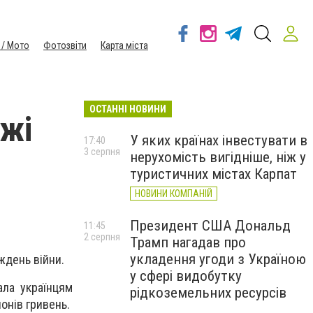
 / Мото
Фотозвіти
Карта міста
ОСТАННІ НОВИНИ
ежі
У яких країнах інвестувати в
17:40
3 серпня
нерухомість вигідніше, ніж у
туристичних містах Карпат
НОВИНИ КОМПАНІЙ
Президент США Дональд
11:45
2 серпня
Трамп нагадав про
укладення угоди з Україною
ждень війни.
у сфері видобутку
ала українцям
рідкоземельних ресурсів
онів гривень.