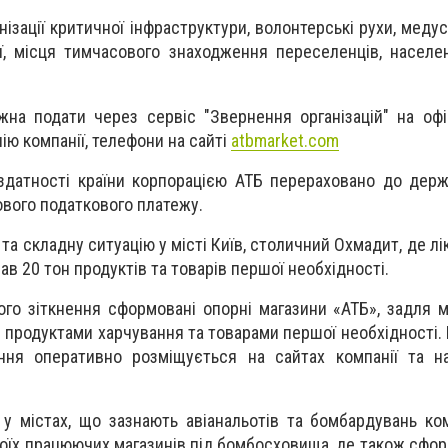
ізації критичної інфраструктури, волонтерські рухи, медус
ії, місця тимчасового знаходження переселенців, населе
на подати через сервіс "Звернення організацій" на офі
нію компанії, телефони на сайті
atbmarket.com
здатності країни корпорацією АТБ перераховано до дер
ового податкового платежу.
а складну ситуацію у місті Київ, столичний Охмадит, де лі
мав 20 тон продуктів та товарів першої необхідності.
ого зіткнення сформовані опорні магазини «АТБ», задля 
продуктами харчування та товарами першої необхідності. 
ння оперативно розміщується на сайтах компанії та на
 містах, що зазнають авіанальотів та бомбардувань ко
оїх працюючих магазинів під бомбосховища, де також сфор