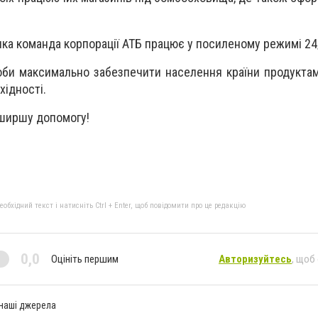
лика команда корпорації АТБ працює у посиленому режимі 24
би максимально забезпечити населення країни продукта
хідності.
йширшу допомогу!
бхідний текст і натисніть Ctrl + Enter, щоб повідомити про це редакцію
0,0
Оцініть першим
Авторизуйтесь
, щоб
 наші джерела