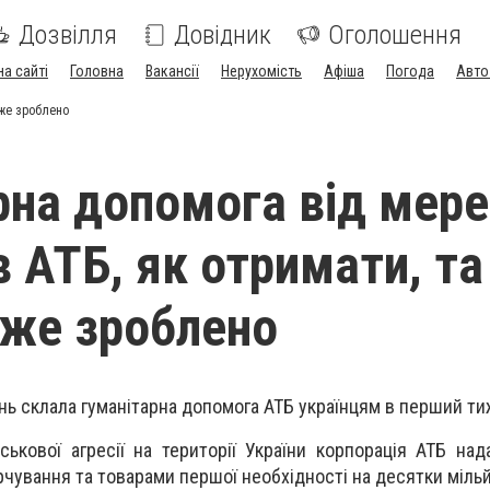
Дозвілля
Довідник
Оголошення
на сайті
Головна
Вакансії
Нерухомість
Афіша
Погода
Авто
вже зроблено
рна допомога від мер
в АТБ, як отримати, та
вже зроблено
нь склала гуманітарна допомога АТБ українцям в перший ти
ькової агресії на території України корпорація АТБ над
чування та товарами першої необхідності на десятки мільй