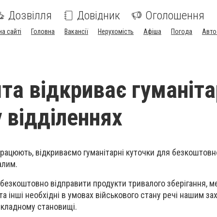
Дозвілля
Довідник
Оголошення
на сайті
Головна
Вакансії
Нерухомість
Афіша
Погода
Авто
та відкриває гуманіта
у відділеннях
 працюють, відкриваємо гуманітарні куточки для безкоштовн
алим.
 безкоштовно відправити продукти тривалого зберігання, м
 та інші необхідні в умовах військового стану речі нашим за
складному становищі.