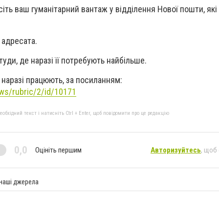
іть ваш гуманітарний вантаж у відділення Нової пошти, які
 адресата.
уди, де наразі її потребують найбільше.
 наразі працюють, за посиланням:
ws/rubric/2/id/10171
бхідний текст і натисніть Ctrl + Enter, щоб повідомити про це редакцію
0,0
Оцініть першим
Авторизуйтесь
, щоб
 наші джерела