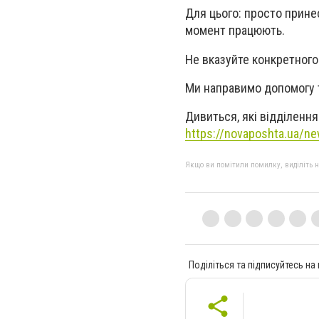
Для цього: просто принес
момент працюють.
Не вказуйте конкретного
Ми направимо допомогу т
Дивиться, які відділення
https://novaposhta.ua/ne
Якщо ви помітили помилку, виділіть нео
Поділіться та підписуйтесь на