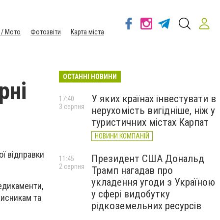
 / Мото
Фотозвіти
Карта міста
ОСТАННІ НОВИНИ
рні
У яких країнах інвестувати в
17:40
3 серпня
нерухомість вигідніше, ніж у
туристичних містах Карпат
НОВИНИ КОМПАНІЙ
ої відправки
Президент США Дональд
11:45
2 серпня
Трамп нагадав про
укладення угоди з Україною
едикаменти,
у сфері видобутку
хисникам та
рідкоземельних ресурсів