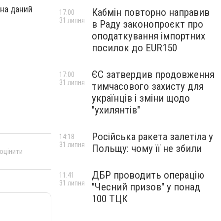
 на даний
Кабмін повторно направив
17:00
31 липня
в Раду законопроєкт про
оподаткування імпортних
посилок до EUR150
ЄС затвердив продовження
17:00
31 липня
тимчасового захисту для
українців і зміни щодо
"ухилянтів"
Російська ракета залетіла у
14:18
31 липня
Польщу: чому її не збили
 оцінити
ДБР проводить операцію
11:41
31 липня
"Чесний призов" у понад
100 ТЦК