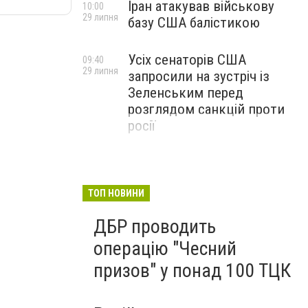
Іран атакував військову
10:00
29 липня
базу США балістикою
Усіх сенаторів США
09:40
29 липня
запросили на зустріч із
Зеленським перед
розглядом санкцій проти
росії
ТОП НОВИНИ
ДБР проводить
операцію "Чесний
призов" у понад 100 ТЦК