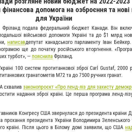
ади розгляне новий бюджет на 2022-2023 
 фінансова допомога на озброєння та нові
для України
я Фріланд подала федеральний бюджет Канади. Він вклю
одальшої військової допомоги Україні та до $1 млрд но
ни,
написав
депутат канадського парламенту Іван
Бейкер.
ограмою ще до початку російського вторгнення. «Прогр
ших турбот», —
пояснила
Фріланд.
аїні 100 систем протитанкової зброї Carl Gustaf, 2000 р
титанкових гранатометів M72 та до 7500 ручних гранат.
ША схвалив
законопроєкт «Про ленд-ліз для захисту демократ
стити надання зброї країні. Це перша програма ленд-ліз
тавників Конгресу США звернулася до президента країни Д
а прохання президента України Володимира Зеленського
го країні. Після цього в Білому домі заявили, що США
на