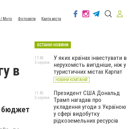
 / Мото
Фотозвіти
Карта міста
ОСТАННІ НОВИНИ
У яких країнах інвестувати в
17:40
3 серпня
нерухомість вигідніше, ніж у
гу в
туристичних містах Карпат
НОВИНИ КОМПАНІЙ
Президент США Дональд
11:45
2 серпня
Трамп нагадав про
укладення угоди з Україною
 в бюджет
у сфері видобутку
рідкоземельних ресурсів