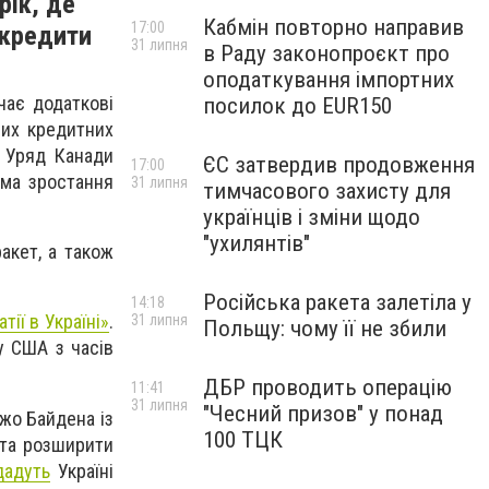
рік, де
Кабмін повторно направив
17:00
 кредити
31 липня
в Раду законопроєкт про
оподаткування імпортних
чає додаткові
посилок до EUR150
вих кредитних
 Уряд Канади
ЄС затвердив продовження
17:00
ама зростання
31 липня
тимчасового захисту для
українців і зміни щодо
"ухилянтів"
акет, а також
Російська ракета залетіла у
14:18
ії в Україні»
.
31 липня
Польщу: чому її не збили
у США з часів
ДБР проводить операцію
11:41
31 липня
"Чесний призов" у понад
жо Байдена із
100 ТЦК
 та розширити
дадуть
Україні