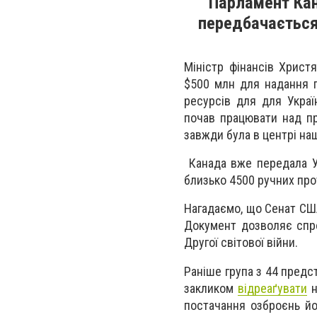
Парламент Кан
передбачається
Міністр фінансів Христ
$500 млн для надання п
ресурсів для для Украї
почав працювати над пр
завжди була в центрі на
Канада вже передала Укр
близько 4500 ручних про
Нагадаємо, що Сенат С
Документ дозволяє спро
Другої світової війни.
Раніше група з 44 предс
закликом
відреаґувати
н
постачання озброєнь йо