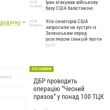
Іран атакував військову
10:00
29 липня
базу США балістикою
Усіх сенаторів США
 додатку
–
09:40
29 липня
запросили на зустріч із
Зеленським перед
розглядом санкцій проти
росії
ТОП НОВИНИ
 оцінити
ДБР проводить
операцію "Чесний
призов" у понад 100 ТЦК