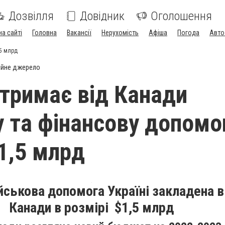
Дозвілля
Довідник
Оголошення
на сайті
Головна
Вакансії
Нерухомість
Афіша
Погода
Авто
,5 млрд
ійне джерело
отримає від Канади
у та фінансову допомо
$1,5 млрд
ійськова допомога Україні закладена
Канади в розмірі $1,5 млрд