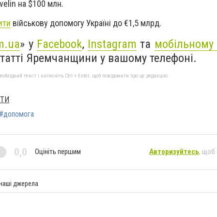
elin на $100 млн.
ити
військову допомогу Україні до €1,5 млрд.
m.ua
» у
Facebook
,
Instagram
та
мобільному
статті Яремчанщини у вашому телефоні.
бхідний текст і натисніть Ctrl + Enter, щоб повідомити про це редакцію
ХТИ
#допомога
0,0
Оцініть першим
Авторизуйтесь
, щоб
 наші джерела