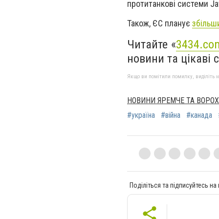
протитанкові системи Jav
Також, ЄС планує
збільш
Читайте «
3434.co
новини та цікаві 
Якщо ви помітили помилку, виділіть нео
НОВИНИ ЯРЕМЧЕ ТА ВОРО
#україна
#війна
#канада
Поділіться та підписуйтесь на