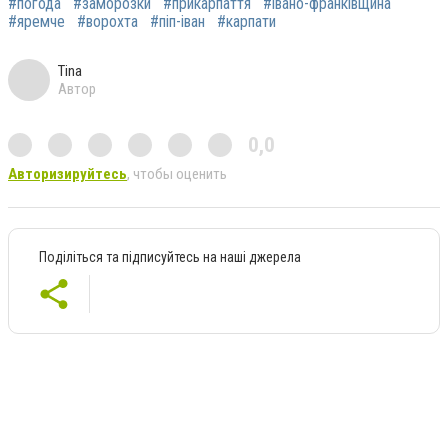
#погода
#заморозки
#прикарпаття
#івано-франківщина
#яремче
#ворохта
#піп-іван
#карпати
Tina
Автор
0,0
Авторизируйтесь
, чтобы оценить
Поділіться та підписуйтесь на наші джерела