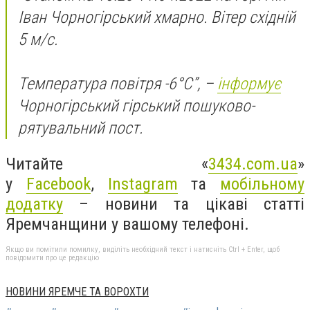
Іван Чорногірський хмарно. Вітер східній
5 м/с.
Температура повітря -6°С”, –
інформує
Чорногірський гірський пошуково-
рятувальний пост.
Читайте «
3434.com.ua
»
у
Facebook
,
Instagram
та
мобільному
додатку
– новини та цікаві статті
Яремчанщини у вашому телефоні.
Якщо ви помітили помилку, виділіть необхідний текст і натисніть Ctrl + Enter, щоб
повідомити про це редакцію
НОВИНИ ЯРЕМЧЕ ТА ВОРОХТИ